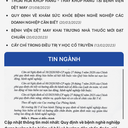
THOÁI HÓA KHỚP HÁNG - THAY KHỚP HÁNG TẠI BỆNH VIỆN
DỆT MAY
(31/08/2023)
QUY ĐỊNH VỀ KHÁM SỨC KHỎE BỆNH NGHỀ NGHIỆP CÁC
DOANH NGHIỆP CẦN BIẾT
(20/03/2023)
BỆNH VIỆN DỆT MAY KHAI TRƯƠNG NHÀ THUỐC MỚI ĐẠT
CHUẨN
(20/02/2023)
CẤY CHỈ TRONG ĐIỀU TRỊ Y HỌC CỔ TRUYỀN
(13/02/2023)
TIN NGÀNH
Cập nhật thông tin mới nhất: Quy định về bệnh nghề nghiệp