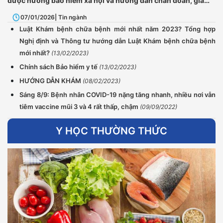
được hưởng bảo hiểm xã hội và hướng dẫn chẩn đoán, giám
định mức suy giảm khả năng lao động do bệnh nghề nghiệp
07/01/2026
| Tin ngành
Luật Khám bệnh chữa bệnh mới nhất năm 2023? Tổng hợp
Nghị định và Thông tư hướng dẫn Luật Khám bệnh chữa bệnh
mới nhất?
(13/02/2023)
Chính sách Bảo hiểm y tế
(13/02/2023)
HƯỚNG DẪN KHÁM
(08/02/2023)
Sáng 8/9: Bệnh nhân COVID-19 nặng tăng nhanh, nhiều nơi vẫn
tiêm vaccine mũi 3 và 4 rất thấp, chậm
(09/09/2022)
Y HỌC THƯỜNG THỨC