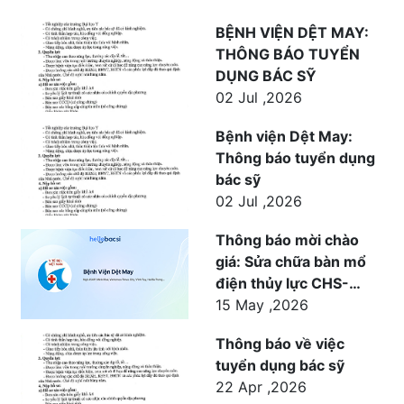
BỆNH VIỆN DỆT MAY:
THÔNG BÁO TUYỂN
DỤNG BÁC SỸ
02 Jul ,2026
Bệnh viện Dệt May:
Thông báo tuyển dụng
bác sỹ
02 Jul ,2026
Thông báo mời chào
giá: Sửa chữa bàn mổ
điện thủy lực CHS-
1500 cho khoa Ngoại
15 May ,2026
phục vụ công tác khám
Thông báo về việc
chữa bệnh tại Bệnh
tuyển dụng bác sỹ
viện Dệt May
22 Apr ,2026