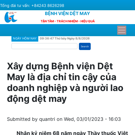
Skip
Tổng đài tư vấn: +84243 8626298
to
BỆNH VIỆN DỆT MAY
main
TẬN TÂM - TRÁCH NHIỆM - HIỆU QUẢ
content
NGÀY HÔM NAY
09:36:47 Thứ bảy Ngày 8/8/2026
Search
Xây dựng Bệnh viện Dệt
May là địa chỉ tin cậy của
doanh nghiệp và người lao
động dệt may
Submitted by
quantri
on
Wed, 03/01/2023 - 16:03
Nhân kỷ niệm 68 năm ngày Thầy thuốc Việt