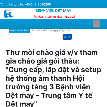
Skip
Tổng đài tư vấn: +84243 8626298
to
BỆNH VIỆN DỆT MAY
main
TẬN TÂM - TRÁCH NHIỆM - HIỆU QUẢ
content
NGÀY HÔM NAY
23:13:58 Thứ bảy Ngày 8/8/2026
Search
Thư mời chào giá v/v tham
gia chào giá gói thầu:
"Cung cấp, lắp đặt và setup
hệ thống âm thanh Hội
trường tầng 3 Bệnh viện
Dệt may - Trung tâm Y tế
Dệt may"