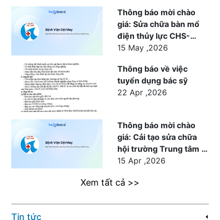
Thông báo mời chào
giá: Sửa chữa bàn mổ
điện thủy lực CHS-
1500 cho khoa Ngoại
15 May ,2026
phục vụ công tác khám
Thông báo về việc
chữa bệnh tại Bệnh
tuyển dụng bác sỹ
viện Dệt May
22 Apr ,2026
Thông báo mời chào
giá: Cải tạo sửa chữa
hội trường Trung tâm Y
tế Dệt May
15 Apr ,2026
Xem tất cả >>
Tin tức