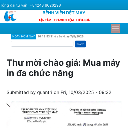
Skip
Tổng đài tư vấn: +84243 8626298
to
BỆNH VIỆN DỆT MAY
main
TẬN TÂM - TRÁCH NHIỆM - HIỆU QUẢ
content
NGÀY HÔM NAY
16:19:53 Thứ sáu Ngày 7/8/2026
Search
Thư mời chào giá: Mua máy
in đa chức năng
Submitted by
quantri
on
Fri, 10/03/2025 - 09:32