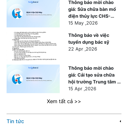
Thông báo mời chào
giá: Sửa chữa bàn mổ
điện thủy lực CHS-
1500 cho khoa Ngoại
15 May ,2026
phục vụ công tác khám
Thông báo về việc
chữa bệnh tại Bệnh
tuyển dụng bác sỹ
viện Dệt May
22 Apr ,2026
Thông báo mời chào
giá: Cải tạo sửa chữa
hội trường Trung tâm Y
tế Dệt May
15 Apr ,2026
Xem tất cả >>
Tin tức