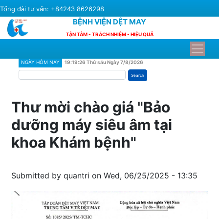
Skip
Tổng đài tư vấn: +84243 8626298
to
BỆNH VIỆN DỆT MAY
main
TẬN TÂM - TRÁCH NHIỆM - HIỆU QUẢ
content
NGÀY HÔM NAY
19:19:26 Thứ sáu Ngày 7/8/2026
Search
Thư mời chào giá "Bảo
dưỡng máy siêu âm tại
khoa Khám bệnh"
Submitted by
quantri
on
Wed, 06/25/2025 - 13:35