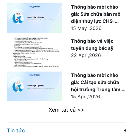
Thông báo mời chào
giá: Sửa chữa bàn mổ
điện thủy lực CHS-
1500 cho khoa Ngoại
15 May ,2026
phục vụ công tác khám
Thông báo về việc
chữa bệnh tại Bệnh
tuyển dụng bác sỹ
viện Dệt May
22 Apr ,2026
Thông báo mời chào
giá: Cải tạo sửa chữa
hội trường Trung tâm Y
tế Dệt May
15 Apr ,2026
Xem tất cả >>
Tin tức