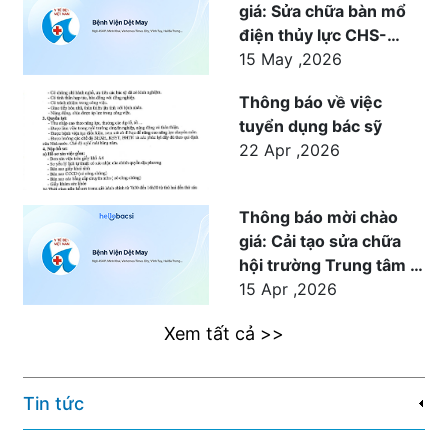
giá: Sửa chữa bàn mổ
điện thủy lực CHS-
1500 cho khoa Ngoại
15 May ,2026
phục vụ công tác khám
Thông báo về việc
chữa bệnh tại Bệnh
tuyển dụng bác sỹ
viện Dệt May
22 Apr ,2026
Thông báo mời chào
giá: Cải tạo sửa chữa
hội trường Trung tâm Y
tế Dệt May
15 Apr ,2026
Xem tất cả >>
Tin tức