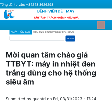
Skip
Tổng đài tư vấn: +84243 8626298
to
BỆNH VIỆN DỆT MAY
main
TẬN TÂM - TRÁCH NHIỆM - HIỆU QUẢ
content
NGÀY HÔM NAY
18:34:26 Thứ bảy Ngày 8/8/2026
Search
Mời quan tâm chào giá
TTBYT: máy in nhiệt đen
trắng dùng cho hệ thống
siêu âm
Submitted by
quantri
on
Fri, 03/31/2023 - 17:24